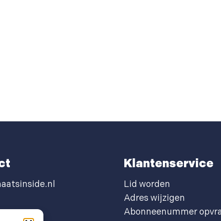
ct
Klantenservice
aatsinside.nl
Lid worden
Adres wijzigen
Abonneenummer opvr