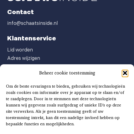
Contact
info@schaatsinside.nl
Klantenservice
Lid worden
Adres wijzigen
Abonneenummer opvragen
Beheer cookie toestemming
Abonnement opzeggen
Afgeven automatische incasso
Om de beste ervaringen te bieden, gebruiken wij technologieën
Factuur betalen
zoals cookies om informatie over je apparaat op te slaan en/of
te raadplegen. Door in te stemmen met deze technologieën
Klachtenformulier
kunnen wij gegevens zoals surfgedrag of unieke ID's op deze
Overige vragen
site verwerken. Als je geen toestemming geeft of uw
toestemming intrekt, kan dit een nadelige invloed hebben op
Adverteren
bepaalde functies en mogelijkheden.