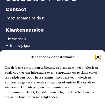
Contact
info@schaatsinside.nl
Klantenservice
Lid worden
Adres wijzigen
Abonneenummer opvragen
Beheer cookie toestemming
Abonnement opzeggen
Afgeven automatische incasso
Om de beste ervaringen te bieden, gebruiken wij technologieën
Factuur betalen
zoals cookies om informatie over je apparaat op te slaan en/of
te raadplegen. Door in te stemmen met deze technologieën
Klachtenformulier
kunnen wij gegevens zoals surfgedrag of unieke ID's op deze
Overige vragen
site verwerken. Als je geen toestemming geeft of uw
toestemming intrekt, kan dit een nadelige invloed hebben op
Adverteren
bepaalde functies en mogelijkheden.