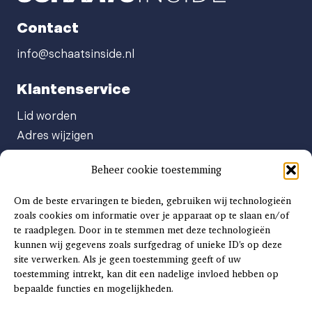
Contact
info@schaatsinside.nl
Klantenservice
Lid worden
Adres wijzigen
Abonneenummer opvragen
Beheer cookie toestemming
Abonnement opzeggen
Afgeven automatische incasso
Om de beste ervaringen te bieden, gebruiken wij technologieën
Factuur betalen
zoals cookies om informatie over je apparaat op te slaan en/of
te raadplegen. Door in te stemmen met deze technologieën
Klachtenformulier
kunnen wij gegevens zoals surfgedrag of unieke ID's op deze
Overige vragen
site verwerken. Als je geen toestemming geeft of uw
toestemming intrekt, kan dit een nadelige invloed hebben op
Adverteren
bepaalde functies en mogelijkheden.