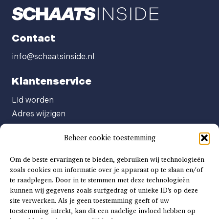
Contact
info@schaatsinside.nl
Klantenservice
Lid worden
Adres wijzigen
Abonneenummer opvragen
Beheer cookie toestemming
Abonnement opzeggen
Afgeven automatische incasso
Om de beste ervaringen te bieden, gebruiken wij technologieën
Factuur betalen
zoals cookies om informatie over je apparaat op te slaan en/of
te raadplegen. Door in te stemmen met deze technologieën
Klachtenformulier
kunnen wij gegevens zoals surfgedrag of unieke ID's op deze
Overige vragen
site verwerken. Als je geen toestemming geeft of uw
toestemming intrekt, kan dit een nadelige invloed hebben op