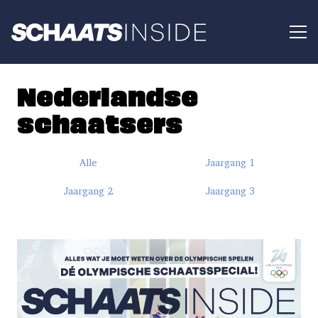
Nederlandse
schaatsers
Alle
Jaargang 1
Jaargang 2
Jaargang 3