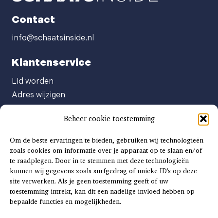
Contact
info@schaatsinside.nl
Klantenservice
Lid worden
Adres wijzigen
Abonneenummer opvragen
Beheer cookie toestemming
Abonnement opzeggen
Afgeven automatische incasso
Om de beste ervaringen te bieden, gebruiken wij technologieën
Factuur betalen
zoals cookies om informatie over je apparaat op te slaan en/of
te raadplegen. Door in te stemmen met deze technologieën
Klachtenformulier
kunnen wij gegevens zoals surfgedrag of unieke ID's op deze
Overige vragen
site verwerken. Als je geen toestemming geeft of uw
toestemming intrekt, kan dit een nadelige invloed hebben op
Adverteren
bepaalde functies en mogelijkheden.