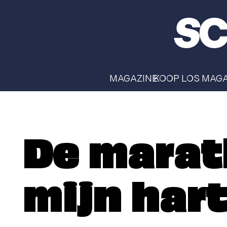
MAGAZINE
KOOP LOS MAG
De marat
mijn hart