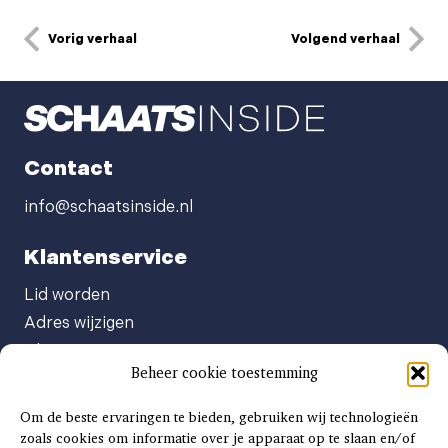
Vorig verhaal
Volgend verhaal
Contact
info@schaatsinside.nl
Klantenservice
Lid worden
Adres wijzigen
Abonneenummer opvragen
Beheer cookie toestemming
Abonnement opzeggen
Afgeven automatische incasso
Om de beste ervaringen te bieden, gebruiken wij technologieën
Factuur betalen
zoals cookies om informatie over je apparaat op te slaan en/of