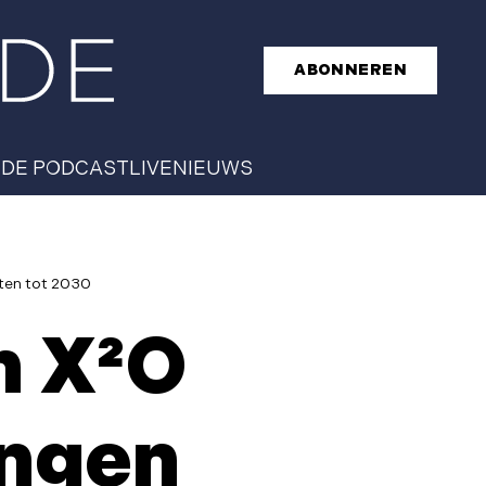
ABONNEREN
T
DE PODCAST
LIVE
NIEUWS
cten tot 2030
n X²O
engen