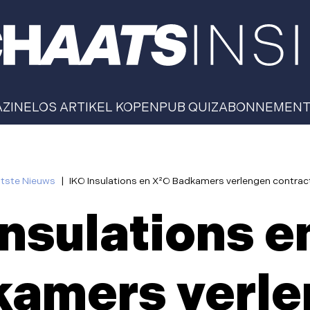
AZINE
LOS ARTIKEL KOPEN
PUB QUIZ
ABONNEMEN
tste Nieuws
|
IKO Insulations en X²O Badkamers verlengen contra
Insulations e
amers verl