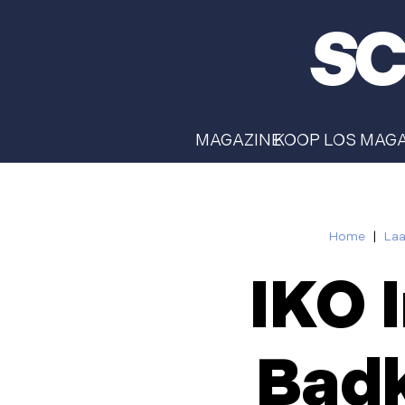
MAGAZINE
KOOP LOS MAG
Home
|
Laa
IKO 
Badk