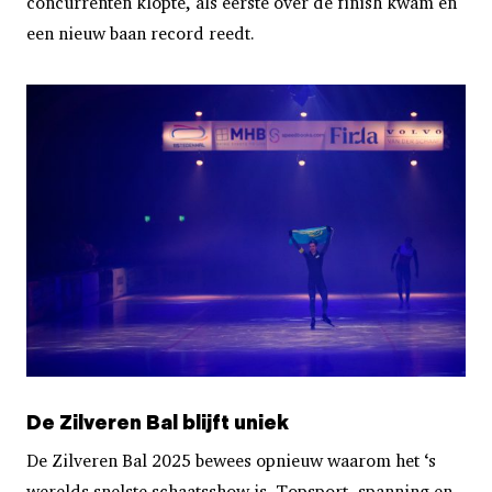
concurrenten klopte, als eerste over de finish kwam en
een nieuw baan record reedt.
De Zilveren Bal blijft uniek
De Zilveren Bal 2025 bewees opnieuw waarom het ‘s
werelds snelste schaatsshow is. Topsport, spanning en