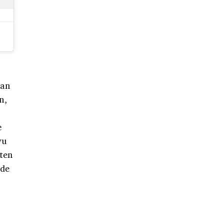
kan
n,
e
yu
tten
 de