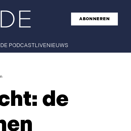
ABONNEREN
T
DE PODCAST
LIVE
NIEUWS
en
cht: de
nen