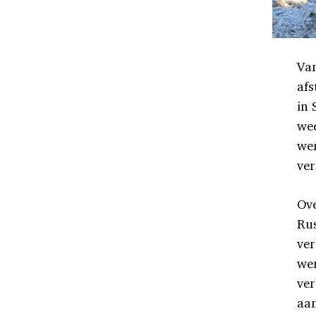
Van
afs
in 
wed
wer
ver
Ove
Rus
ver
wer
ver
aan