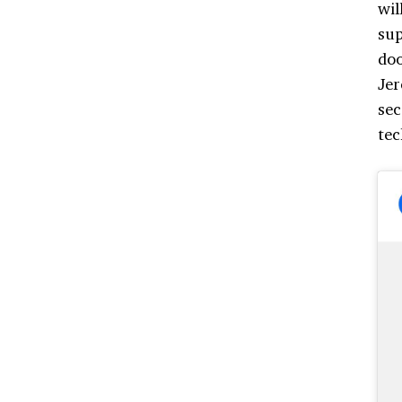
wil
sup
doo
Jer
se
tec