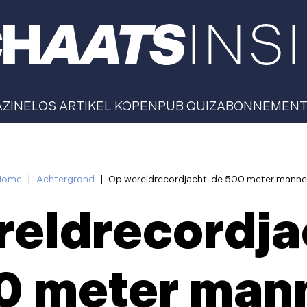
AZINE
LOS ARTIKEL KOPEN
PUB QUIZ
ABONNEMEN
Home
|
Achtergrond
|
Op wereldrecordjacht: de 500 meter mann
eldrecordja
0 meter man