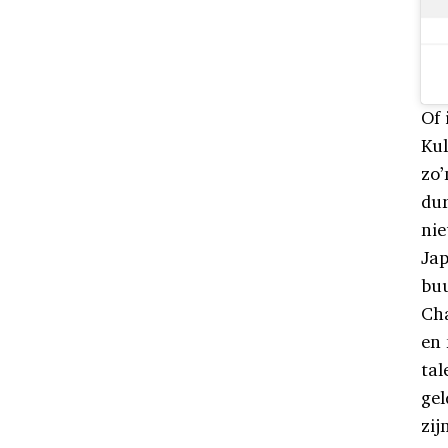
Of 
Kul
zo’
dur
nie
Jap
buu
Cha
en 
ta
gel
zij