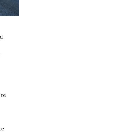
ld
e
 te
te