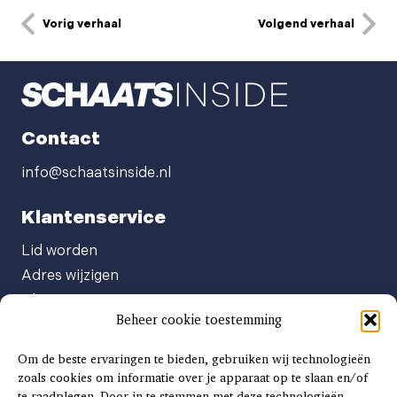
Vorig verhaal
Volgend verhaal
Contact
info@schaatsinside.nl
Klantenservice
Lid worden
Adres wijzigen
Abonneenummer opvragen
Beheer cookie toestemming
Abonnement opzeggen
Afgeven automatische incasso
Om de beste ervaringen te bieden, gebruiken wij technologieën
Factuur betalen
zoals cookies om informatie over je apparaat op te slaan en/of
te raadplegen. Door in te stemmen met deze technologieën