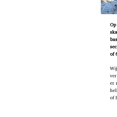
Op 
ska
bas
sec
of 
Wij
ver
er 
hel
of 