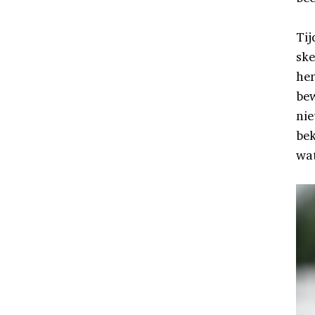
Tij
ske
her
bew
nie
bek
wat