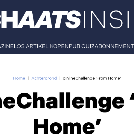
AZINE
LOS ARTIKEL KOPEN
PUB QUIZ
ABONNEMEN
Home
|
Achtergrond
|
6inlineChallenge ‘From Home’
neChallenge
Home’