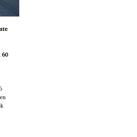
ste
, 60
6
een
ok