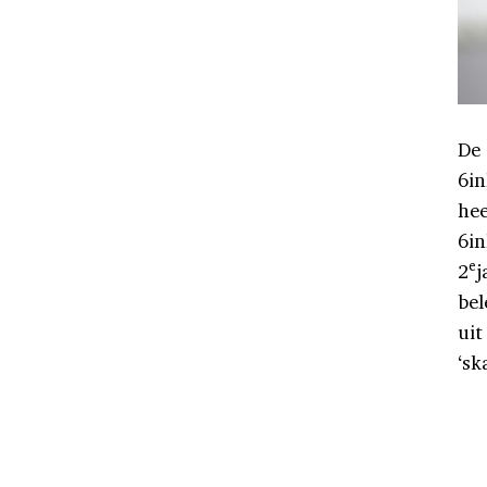
De 
6in
hee
6in
e
2
j
bel
uit
‘sk