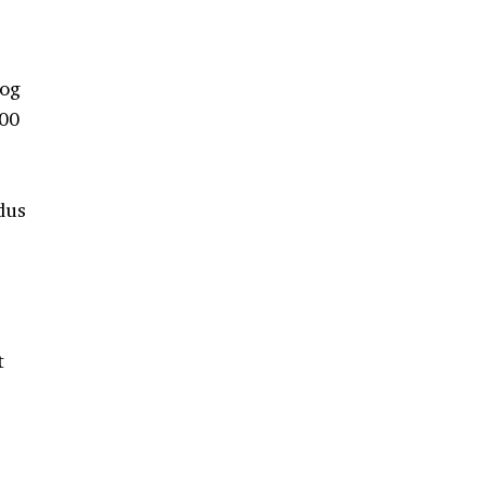
nog
.00
dus
t