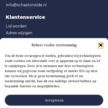
info@schaatsinside.nl
Klantenservice
Lid worden
Adres wijzigen
Abonneenummer opvragen
Beheer cookie toestemming
Abonnement opzeggen
Afgeven automatische incasso
Om de beste ervaringen te bieden, gebruiken wij technologieën
Factuur betalen
zoals cookies om informatie over je apparaat op te slaan en/of
te raadplegen. Door in te stemmen met deze technologieën
Klachtenformulier
kunnen wij gegevens zoals surfgedrag of unieke ID's op deze
Overige vragen
site verwerken. Als je geen toestemming geeft of uw
toestemming intrekt, kan dit een nadelige invloed hebben op
Adverteren
bepaalde functies en mogelijkheden.
Advertentie Tariefkaart 2025
Accepteren