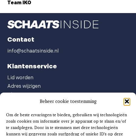
Team IKO
Contact
info@schaatsinside.nl
Klantenservice
Lid worden
Adres wijzigen
Abonneenummer opvragen
Beheer cookie toestemming
Abonnement opzeggen
Afgeven automatische incasso
Om de beste ervaringen te bieden, gebruiken wij technologieën
Factuur betalen
zoals cookies om informatie over je apparaat op te slaan en/of
te raadplegen. Door in te stemmen met deze technologieën
Klachtenformulier
kunnen wij gegevens zoals surfgedrag of unieke ID's op deze