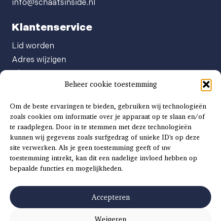
info@schaatsinside.nl
Klantenservice
Lid worden
Adres wijzigen
Abonneenummer opvragen
Beheer cookie toestemming
Abonnement opzeggen
Afgeven automatische incasso
Om de beste ervaringen te bieden, gebruiken wij technologieën
Factuur betalen
zoals cookies om informatie over je apparaat op te slaan en/of
te raadplegen. Door in te stemmen met deze technologieën
Klachtenformulier
kunnen wij gegevens zoals surfgedrag of unieke ID's op deze
Overige vragen
site verwerken. Als je geen toestemming geeft of uw
toestemming intrekt, kan dit een nadelige invloed hebben op
Adverteren
bepaalde functies en mogelijkheden.
Advertentie Tariefkaart 2025
Accepteren
Weigeren