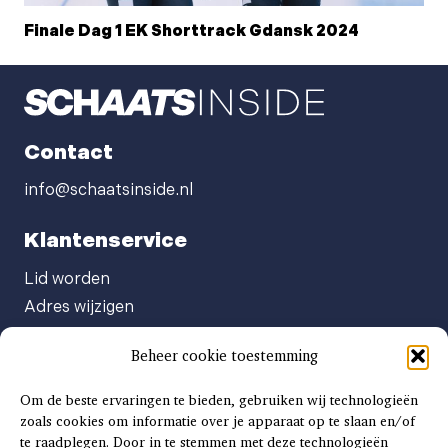
Finale Dag 1 EK Shorttrack Gdansk 2024
Contact
info@schaatsinside.nl
Klantenservice
Lid worden
Adres wijzigen
Abonneenummer opvragen
Beheer cookie toestemming
Abonnement opzeggen
Afgeven automatische incasso
Om de beste ervaringen te bieden, gebruiken wij technologieën
Factuur betalen
zoals cookies om informatie over je apparaat op te slaan en/of
te raadplegen. Door in te stemmen met deze technologieën
Klachtenformulier