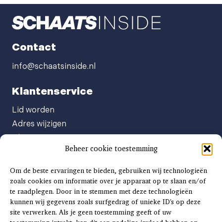
Contact
info@schaatsinside.nl
Klantenservice
Lid worden
Adres wijzigen
Abonneenummer opvragen
Beheer cookie toestemming
Abonnement opzeggen
Afgeven automatische incasso
Om de beste ervaringen te bieden, gebruiken wij technologieën
Factuur betalen
zoals cookies om informatie over je apparaat op te slaan en/of
te raadplegen. Door in te stemmen met deze technologieën
Klachtenformulier
kunnen wij gegevens zoals surfgedrag of unieke ID's op deze
Overige vragen
site verwerken. Als je geen toestemming geeft of uw