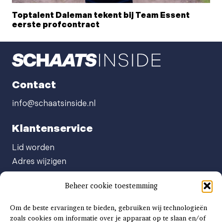
Toptalent Daleman tekent bij Team Essent
eerste profcontract
Contact
info@schaatsinside.nl
Klantenservice
Lid worden
Adres wijzigen
Abonneenummer opvragen
Beheer cookie toestemming
Abonnement opzeggen
Afgeven automatische incasso
Om de beste ervaringen te bieden, gebruiken wij technologieën
Factuur betalen
zoals cookies om informatie over je apparaat op te slaan en/of