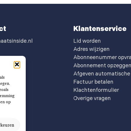
ct
Klantenservice
aatsinside.nl
Lid worden
Adres wijzigen
Abonneenummer opvr
Abonnement opzegge
Afgeven automatische 
als
Factuur betalen
legen.
zoals
Klachtenformulier
stemming
Overige vragen
ben op
rkeuren