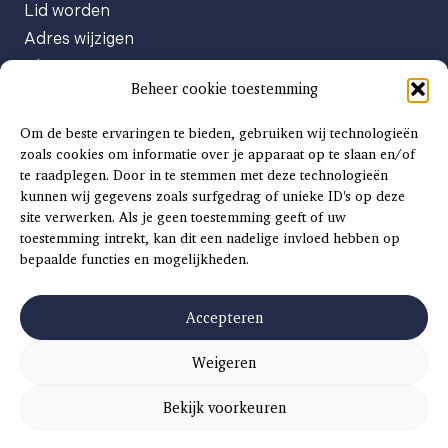
Lid worden
Adres wijzigen
Abonneenummer opvragen
Beheer cookie toestemming
Abonnement opzeggen
Afgeven automatische incasso
Om de beste ervaringen te bieden, gebruiken wij technologieën
Factuur betalen
zoals cookies om informatie over je apparaat op te slaan en/of
te raadplegen. Door in te stemmen met deze technologieën
Klachtenformulier
kunnen wij gegevens zoals surfgedrag of unieke ID's op deze
Overige vragen
site verwerken. Als je geen toestemming geeft of uw
toestemming intrekt, kan dit een nadelige invloed hebben op
Adverteren
bepaalde functies en mogelijkheden.
Advertentie Tariefkaart 2025
Accepteren
Weigeren
©
2026
SCH
AAT
S
INSIDE |
SITEMAP
|
ALGEMENE VOORWAARDEN
|
PRIVACYVERKLARING
Bekijk voorkeuren