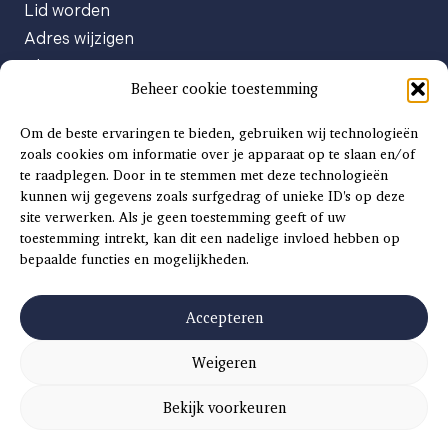
Lid worden
Adres wijzigen
Abonneenummer opvragen
Beheer cookie toestemming
Abonnement opzeggen
Afgeven automatische incasso
Om de beste ervaringen te bieden, gebruiken wij technologieën
Factuur betalen
zoals cookies om informatie over je apparaat op te slaan en/of
te raadplegen. Door in te stemmen met deze technologieën
Klachtenformulier
kunnen wij gegevens zoals surfgedrag of unieke ID's op deze
Overige vragen
site verwerken. Als je geen toestemming geeft of uw
toestemming intrekt, kan dit een nadelige invloed hebben op
Adverteren
bepaalde functies en mogelijkheden.
Advertentie Tariefkaart 2025
Accepteren
Weigeren
©
2026
SCH
AAT
S
INSIDE |
SITEMAP
|
ALGEMENE VOORWAARDEN
|
PRIVACYVERKLARING
Bekijk voorkeuren