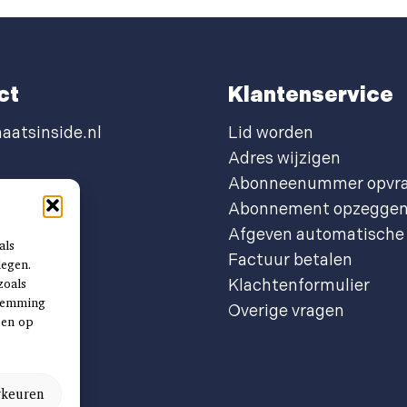
ct
Klantenservice
aatsinside.nl
Lid worden
Adres wijzigen
Abonneenummer opvr
Abonnement opzegge
Afgeven automatische 
als
Factuur betalen
legen.
zoals
Klachtenformulier
stemming
Overige vragen
ben op
rkeuren