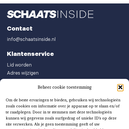
Contact
info@schaatsinside.nl
Klantenservice
Lid worden
Adres wijzigen
Abonneenummer opvragen
Beheer cookie toestemming
Abonnement opzeggen
Afgeven automatische incasso
Om de beste ervaringen te bieden, gebruiken wij technologieën
Factuur betalen
zoals cookies om informatie over je apparaat op te slaan en/of
te raadplegen. Door in te stemmen met deze technologieën
Klachtenformulier
kunnen wij gegevens zoals surfgedrag of unieke ID's op deze
Overige vragen
site verwerken. Als je geen toestemming geeft of uw