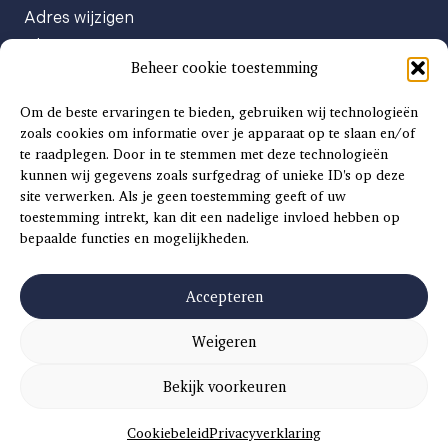
Adres wijzigen
Abonneenummer opvragen
Beheer cookie toestemming
Abonnement opzeggen
Afgeven automatische incasso
Om de beste ervaringen te bieden, gebruiken wij technologieën
Factuur betalen
zoals cookies om informatie over je apparaat op te slaan en/of
te raadplegen. Door in te stemmen met deze technologieën
Klachtenformulier
kunnen wij gegevens zoals surfgedrag of unieke ID's op deze
Overige vragen
site verwerken. Als je geen toestemming geeft of uw
toestemming intrekt, kan dit een nadelige invloed hebben op
Adverteren
bepaalde functies en mogelijkheden.
Advertentie Tariefkaart 2025
Accepteren
Weigeren
©
2026
SCH
AAT
S
INSIDE |
SITEMAP
|
ALGEMENE VOORWAARDEN
|
PRIVACYVERKLARING
Bekijk voorkeuren
CONCEPT EN REALISATIE
DIVITES WEBWERK
Cookiebeleid
Privacyverklaring