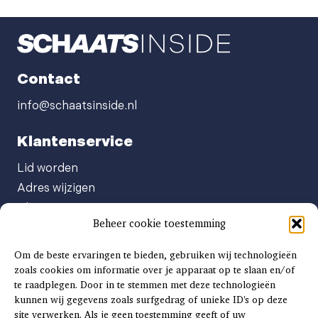
Contact
info@schaatsinside.nl
Klantenservice
Lid worden
Adres wijzigen
Abonneenummer opvragen
Beheer cookie toestemming
Abonnement opzeggen
Afgeven automatische incasso
Om de beste ervaringen te bieden, gebruiken wij technologieën
Factuur betalen
zoals cookies om informatie over je apparaat op te slaan en/of
te raadplegen. Door in te stemmen met deze technologieën
Klachtenformulier
kunnen wij gegevens zoals surfgedrag of unieke ID's op deze
Overige vragen
site verwerken. Als je geen toestemming geeft of uw