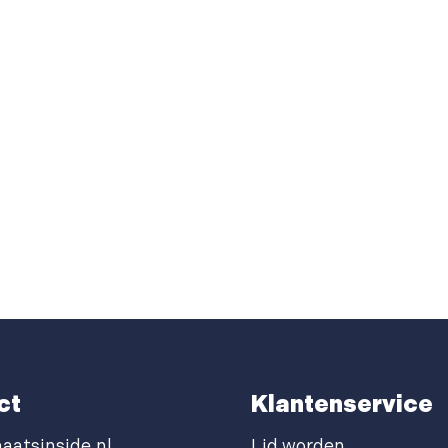
ct
Klantenservice
aatsinside.nl
Lid worden