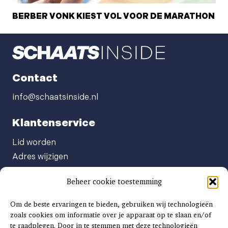
BERBER VONK KIEST VOL VOOR DE MARATHON
Contact
info@schaatsinside.nl
Klantenservice
Lid worden
Adres wijzigen
Abonneenummer opvragen
Beheer cookie toestemming
Abonnement opzeggen
Afgeven automatische incasso
Om de beste ervaringen te bieden, gebruiken wij technologieën
Factuur betalen
zoals cookies om informatie over je apparaat op te slaan en/of
te raadplegen. Door in te stemmen met deze technologieën