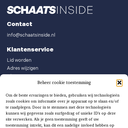
Contact
info@schaatsinside.nl
Klantenservice
Lid worden
Adres wijzigen
Abonneenummer opvragen
Beheer cookie toestemming
Abonnement opzeggen
Afgeven automatische incasso
Om de beste ervaringen te bieden, gebruiken wij technologieën
Factuur betalen
zoals cookies om informatie over je apparaat op te slaan en/of
te raadplegen. Door in te stemmen met deze technologieën
Klachtenformulier
kunnen wij gegevens zoals surfgedrag of unieke ID's op deze
Overige vragen
site verwerken. Als je geen toestemming geeft of uw
toestemming intrekt, kan dit een nadelige invloed hebben op