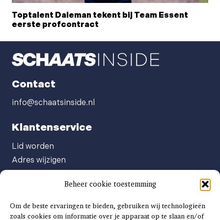
Toptalent Daleman tekent bij Team Essent
eerste profcontract
Contact
info@schaatsinside.nl
Klantenservice
Lid worden
Adres wijzigen
Abonneenummer opvragen
Beheer cookie toestemming
Abonnement opzeggen
Afgeven automatische incasso
Om de beste ervaringen te bieden, gebruiken wij technologieën
Factuur betalen
zoals cookies om informatie over je apparaat op te slaan en/of