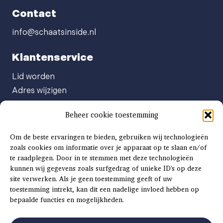
Contact
info@schaatsinside.nl
Klantenservice
Lid worden
Adres wijzigen
Abonneenummer opvragen
Beheer cookie toestemming
Abonnement opzeggen
Afgeven automatische incasso
Om de beste ervaringen te bieden, gebruiken wij technologieën
Factuur betalen
zoals cookies om informatie over je apparaat op te slaan en/of
te raadplegen. Door in te stemmen met deze technologieën
Klachtenformulier
kunnen wij gegevens zoals surfgedrag of unieke ID's op deze
Overige vragen
site verwerken. Als je geen toestemming geeft of uw
toestemming intrekt, kan dit een nadelige invloed hebben op
Adverteren
bepaalde functies en mogelijkheden.
Advertentie Tariefkaart 2025