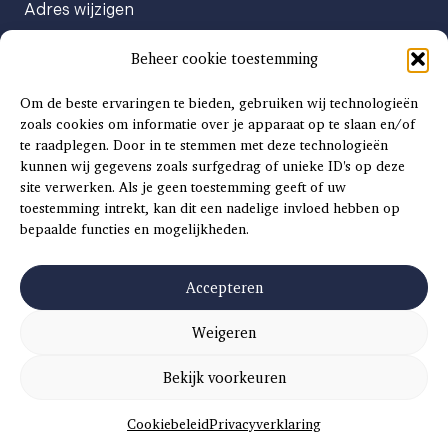
Adres wijzigen
Abonneenummer opvragen
Beheer cookie toestemming
Abonnement opzeggen
Afgeven automatische incasso
Om de beste ervaringen te bieden, gebruiken wij technologieën
Factuur betalen
zoals cookies om informatie over je apparaat op te slaan en/of
te raadplegen. Door in te stemmen met deze technologieën
Klachtenformulier
kunnen wij gegevens zoals surfgedrag of unieke ID's op deze
Overige vragen
site verwerken. Als je geen toestemming geeft of uw
toestemming intrekt, kan dit een nadelige invloed hebben op
Adverteren
bepaalde functies en mogelijkheden.
Advertentie Tariefkaart 2025
Accepteren
Weigeren
©
2026
SCH
AAT
S
INSIDE |
SITEMAP
|
ALGEMENE VOORWAARDEN
|
PRIVACYVERKLARING
Bekijk voorkeuren
CONCEPT EN REALISATIE
DIVITES WEBWERK
Cookiebeleid
Privacyverklaring