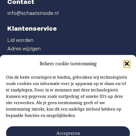
Contact
info@schaatsinside.nl
Klantenservice
Lid worden
Adres wijzigen
Abonneenummer opvragen
Beheer cookie toestemming
Abonnement opzeggen
Afgeven automatische incasso
Om de beste ervaringen te bieden, gebruiken wij technologieën
Factuur betalen
zoals cookies om informatie over je apparaat op te slaan en/of
te raadplegen. Door in te stemmen met deze technologieën
Klachtenformulier
kunnen wij gegevens zoals surfgedrag of unieke ID's op deze
Overige vragen
site verwerken. Als je geen toestemming geeft of uw
toestemming intrekt, kan dit een nadelige invloed hebben op
Adverteren
bepaalde functies en mogelijkheden.
Advertentie Tariefkaart 2025
Accepteren