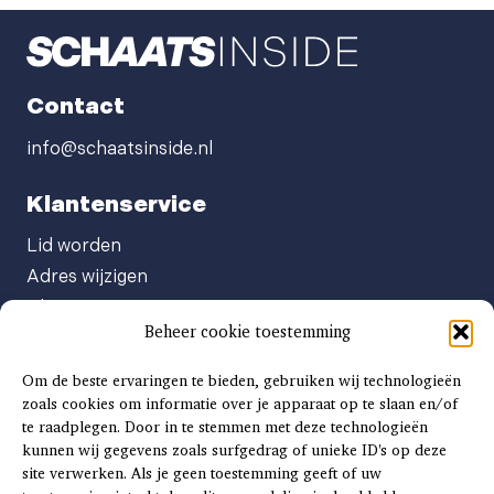
Contact
info@schaatsinside.nl
Klantenservice
Lid worden
Adres wijzigen
Abonneenummer opvragen
Beheer cookie toestemming
Abonnement opzeggen
Afgeven automatische incasso
Om de beste ervaringen te bieden, gebruiken wij technologieën
Factuur betalen
zoals cookies om informatie over je apparaat op te slaan en/of
te raadplegen. Door in te stemmen met deze technologieën
Klachtenformulier
kunnen wij gegevens zoals surfgedrag of unieke ID's op deze
Overige vragen
site verwerken. Als je geen toestemming geeft of uw