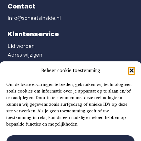
Contact
info@schaatsinside.nl
Klantenservice
Lid worden
Adres wijzigen
Abonneenummer opvragen
Beheer cookie toestemming
Abonnement opzeggen
Afgeven automatische incasso
Om de beste ervaringen te bieden, gebruiken wij technologieën
Factuur betalen
zoals cookies om informatie over je apparaat op te slaan en/of
te raadplegen. Door in te stemmen met deze technologieën
Klachtenformulier
kunnen wij gegevens zoals surfgedrag of unieke ID's op deze
Overige vragen
site verwerken. Als je geen toestemming geeft of uw
toestemming intrekt, kan dit een nadelige invloed hebben op
Adverteren
bepaalde functies en mogelijkheden.
Advertentie Tariefkaart 2025