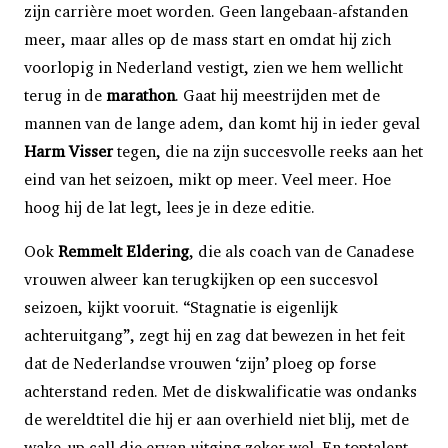
zijn carrière moet worden. Geen langebaan-afstanden
meer, maar alles op de mass start en omdat hij zich
voorlopig in Nederland vestigt, zien we hem wellicht
terug in de
marathon
. Gaat hij meestrijden met de
mannen van de lange adem, dan komt hij in ieder geval
Harm Visser
tegen, die na zijn succesvolle reeks aan het
eind van het seizoen, mikt op meer. Veel meer. Hoe
hoog hij de lat legt, lees je in deze editie.
Ook
Remmelt Eldering
, die als coach van de Canadese
vrouwen alweer kan terugkijken op een succesvol
seizoen, kijkt vooruit. “Stagnatie is eigenlijk
achteruitgang”, zegt hij en zag dat bewezen in het feit
dat de Nederlandse vrouwen ‘zijn’ ploeg op forse
achterstand reden. Met de diskwalificatie was ondanks
de wereldtitel die hij er aan overhield niet blij, met de
wake-up call die ervan uitging zeker wel. En toptalent