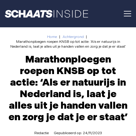
Home
|
Achtergrond
|
Marathonploegen roepen KNSB op tot actie: ‘Als er natuurijs in
Nederland is, laat je alles uit je handen vallen en zorg je dat je er staat’
Marathonploegen
roepen KNSB op tot
actie: ‘Als er natuurijs in
Nederland is, laat je
alles uit je handen vallen
en zorg je dat je er staat’
Redactie
Gepubliceerd op:
24/11/2023