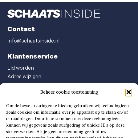
Contact
info@schaatsinside.nl
Klantenservice
Lid worden
Adres wijzigen
Abonneenummer opvragen
Beheer cookie toestemming
Abonnement opzeggen
Afgeven automatische incasso
Om de beste ervaringen te bieden, gebruiken wij technologieën
Factuur betalen
zoals cookies om informatie over je apparaat op te slaan en/of
te raadplegen. Door in te stemmen met deze technologieën
Klachtenformulier
kunnen wij gegevens zoals surfgedrag of unieke ID's op deze
Overige vragen
site verwerken. Als je geen toestemming geeft of uw