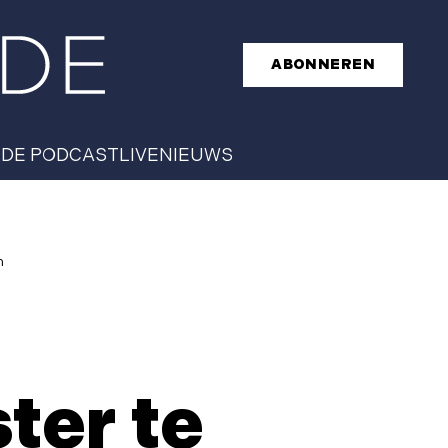
ABONNEREN
T
DE PODCAST
LIVE
NIEUWS
n
ter te