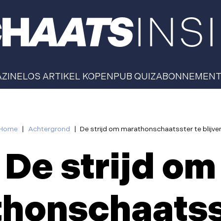
AZINE
LOS ARTIKEL KOPEN
PUB QUIZ
ABONNEMEN
Home
|
Achtergrond
|
De strijd om marathonschaatsster te blijve
De strijd om
honschaatss