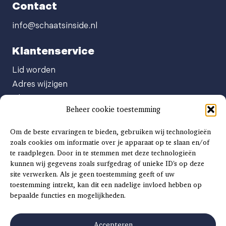
Contact
info@schaatsinside.nl
Klantenservice
Lid worden
Adres wijzigen
Abonneenummer opvragen
Beheer cookie toestemming
Abonnement opzeggen
Afgeven automatische incasso
Om de beste ervaringen te bieden, gebruiken wij technologieën
Factuur betalen
zoals cookies om informatie over je apparaat op te slaan en/of
te raadplegen. Door in te stemmen met deze technologieën
Klachtenformulier
kunnen wij gegevens zoals surfgedrag of unieke ID's op deze
Overige vragen
site verwerken. Als je geen toestemming geeft of uw
toestemming intrekt, kan dit een nadelige invloed hebben op
Adverteren
bepaalde functies en mogelijkheden.
Advertentie Tariefkaart 2025
Accepteren