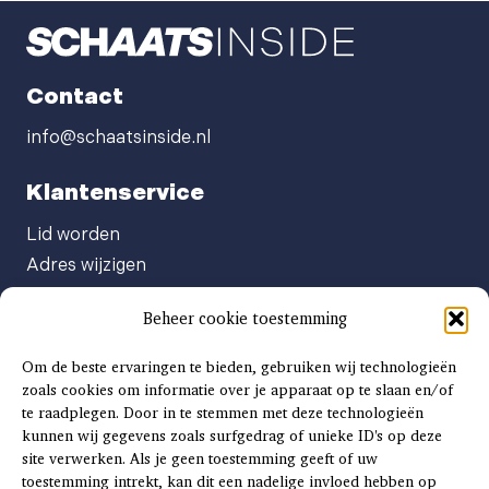
Contact
info@schaatsinside.nl
Klantenservice
Lid worden
Adres wijzigen
Abonneenummer opvragen
Beheer cookie toestemming
Abonnement opzeggen
Afgeven automatische incasso
Om de beste ervaringen te bieden, gebruiken wij technologieën
Factuur betalen
zoals cookies om informatie over je apparaat op te slaan en/of
te raadplegen. Door in te stemmen met deze technologieën
Klachtenformulier
kunnen wij gegevens zoals surfgedrag of unieke ID's op deze
Overige vragen
site verwerken. Als je geen toestemming geeft of uw
toestemming intrekt, kan dit een nadelige invloed hebben op