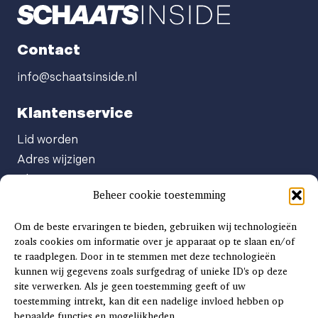
Contact
info@schaatsinside.nl
Klantenservice
Lid worden
Adres wijzigen
Abonneenummer opvragen
Beheer cookie toestemming
Abonnement opzeggen
Afgeven automatische incasso
Om de beste ervaringen te bieden, gebruiken wij technologieën
Factuur betalen
zoals cookies om informatie over je apparaat op te slaan en/of
te raadplegen. Door in te stemmen met deze technologieën
Klachtenformulier
kunnen wij gegevens zoals surfgedrag of unieke ID's op deze
Overige vragen
site verwerken. Als je geen toestemming geeft of uw
toestemming intrekt, kan dit een nadelige invloed hebben op
Adverteren
bepaalde functies en mogelijkheden.