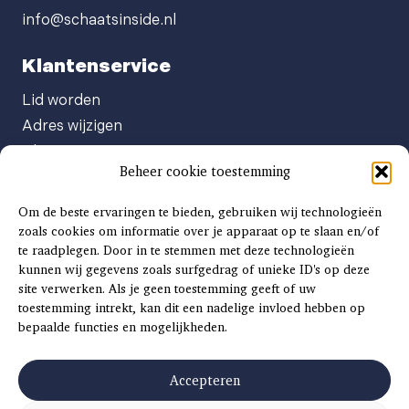
info@schaatsinside.nl
Klantenservice
Lid worden
Adres wijzigen
Abonneenummer opvragen
Beheer cookie toestemming
Abonnement opzeggen
Afgeven automatische incasso
Om de beste ervaringen te bieden, gebruiken wij technologieën
Factuur betalen
zoals cookies om informatie over je apparaat op te slaan en/of
te raadplegen. Door in te stemmen met deze technologieën
Klachtenformulier
kunnen wij gegevens zoals surfgedrag of unieke ID's op deze
Overige vragen
site verwerken. Als je geen toestemming geeft of uw
toestemming intrekt, kan dit een nadelige invloed hebben op
Adverteren
bepaalde functies en mogelijkheden.
Advertentie Tariefkaart 2025
Accepteren