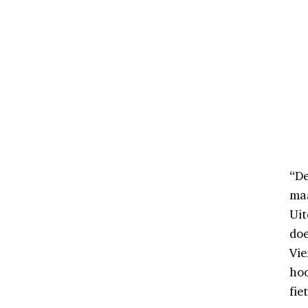
“De
maa
Uit
do
Vie
hoo
fie