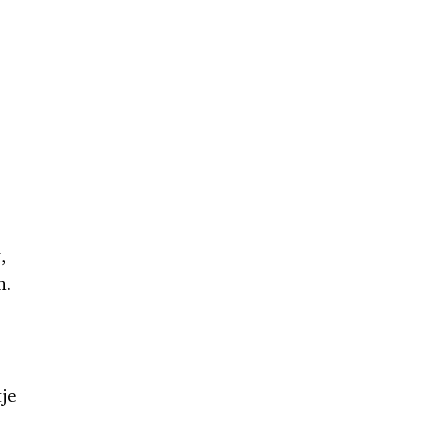
,
n.
e
je