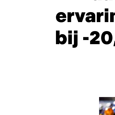
ervari
bij -2