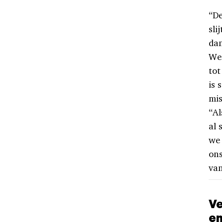
“De
sli
dan
Wei
tot
is 
mis
“Al
al 
we 
ons
van
Ve
en