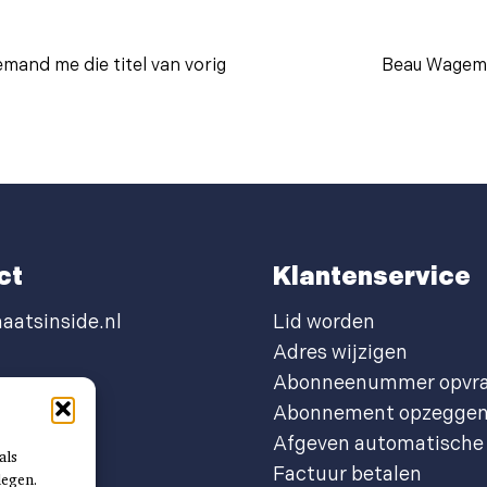
emand me die titel van vorig
Beau Wagema
ct
Klantenservice
aatsinside.nl
Lid worden
Adres wijzigen
Abonneenummer opvr
Abonnement opzegge
Afgeven automatische 
als
Factuur betalen
legen.