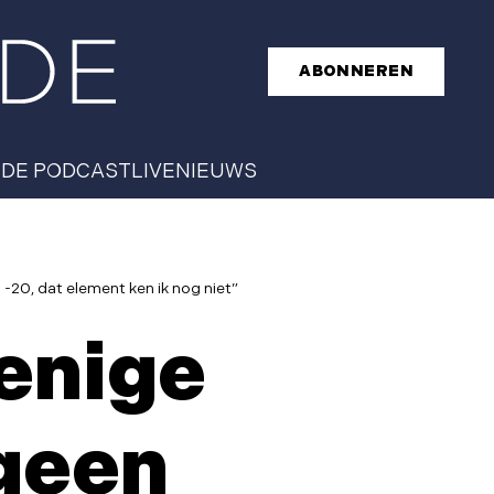
ABONNEREN
T
DE PODCAST
LIVE
NIEUWS
 -20, dat element ken ik nog niet”
 enige
geen