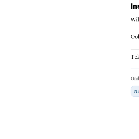
In
Wil
Oo
Tek
Ond
Na