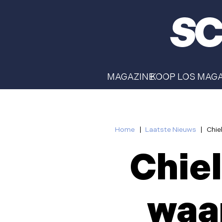
MAGAZINE
KOOP LOS MAG
Home
|
Laatste Nieuws
|
Chie
Chiel
waa