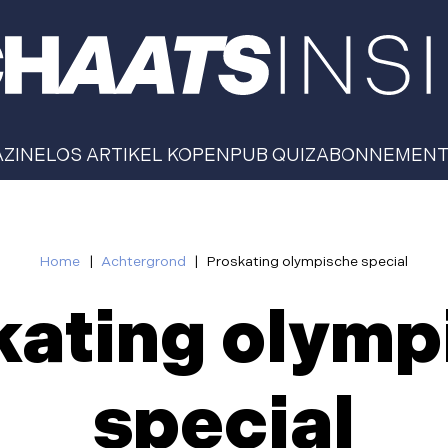
AZINE
LOS ARTIKEL KOPEN
PUB QUIZ
ABONNEMEN
Home
|
Achtergrond
|
Proskating olympische special
kating olymp
special