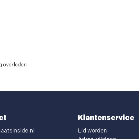
ng overleden
ct
Klantenservice
aatsinside.nl
Lid worden