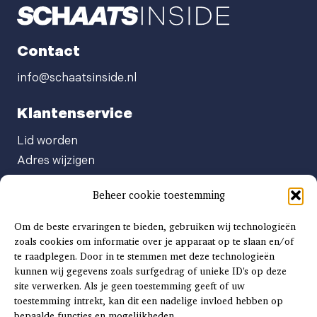
Contact
info@schaatsinside.nl
Klantenservice
Lid worden
Adres wijzigen
Abonneenummer opvragen
Beheer cookie toestemming
Abonnement opzeggen
Afgeven automatische incasso
Om de beste ervaringen te bieden, gebruiken wij technologieën
Factuur betalen
zoals cookies om informatie over je apparaat op te slaan en/of
te raadplegen. Door in te stemmen met deze technologieën
Klachtenformulier
kunnen wij gegevens zoals surfgedrag of unieke ID's op deze
Overige vragen
site verwerken. Als je geen toestemming geeft of uw
toestemming intrekt, kan dit een nadelige invloed hebben op
Adverteren
bepaalde functies en mogelijkheden.