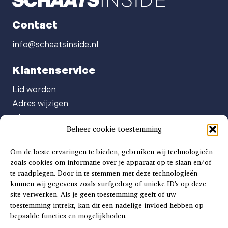
Contact
info@schaatsinside.nl
Klantenservice
Lid worden
Adres wijzigen
Abonneenummer opvragen
Beheer cookie toestemming
Abonnement opzeggen
Afgeven automatische incasso
Om de beste ervaringen te bieden, gebruiken wij technologieën
Factuur betalen
zoals cookies om informatie over je apparaat op te slaan en/of
te raadplegen. Door in te stemmen met deze technologieën
Klachtenformulier
kunnen wij gegevens zoals surfgedrag of unieke ID's op deze
Overige vragen
site verwerken. Als je geen toestemming geeft of uw
toestemming intrekt, kan dit een nadelige invloed hebben op
Adverteren
bepaalde functies en mogelijkheden.