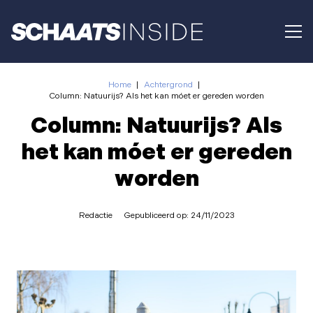
Home
|
Achtergrond
|
Column: Natuurijs? Als het kan móet er gereden worden
Column: Natuurijs? Als
het kan móet er gereden
worden
Redactie
Gepubliceerd op:
24/11/2023