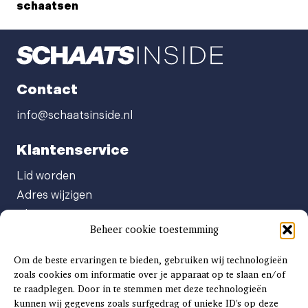
schaatsen
Contact
info@schaatsinside.nl
Klantenservice
Lid worden
Adres wijzigen
Abonneenummer opvragen
Beheer cookie toestemming
Abonnement opzeggen
Afgeven automatische incasso
Om de beste ervaringen te bieden, gebruiken wij technologieën
Factuur betalen
zoals cookies om informatie over je apparaat op te slaan en/of
te raadplegen. Door in te stemmen met deze technologieën
Klachtenformulier
kunnen wij gegevens zoals surfgedrag of unieke ID's op deze