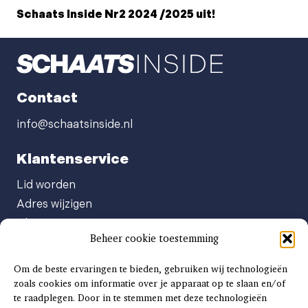
Schaats Inside Nr2 2024 /2025 uit!
Contact
info@schaatsinside.nl
Klantenservice
Lid worden
Adres wijzigen
Abonneenummer opvragen
Beheer cookie toestemming
Abonnement opzeggen
Afgeven automatische incasso
Om de beste ervaringen te bieden, gebruiken wij technologieën
Factuur betalen
zoals cookies om informatie over je apparaat op te slaan en/of
te raadplegen. Door in te stemmen met deze technologieën
Klachtenformulier