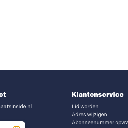
ct
Klantenservice
aatsinside.nl
Lid worden
Adres wijzigen
Abonneenummer opvr